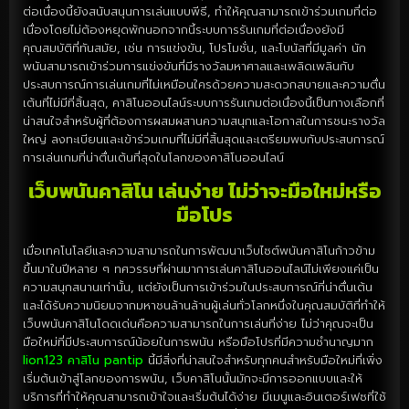
ต่อเนื่องนี้ยังสนับสนุนการเล่นแบบพีธี, ทำให้คุณสามารถเข้าร่วมเกมที่ต่อ
เนื่องโดยไม่ต้องหยุดพักนอกจากนี้ระบบการรันเกมที่ต่อเนื่องยังมี
คุณสมบัติที่ทันสมัย, เช่น การแข่งขัน, โปรโมชั่น, และโบนัสที่มีมูลค่า นัก
พนันสามารถเข้าร่วมการแข่งขันที่มีรางวัลมหาศาลและเพลิดเพลินกับ
ประสบการณ์การเล่นเกมที่ไม่เหมือนใครด้วยความสะดวกสบายและความตื่น
เต้นที่ไม่มีที่สิ้นสุด, คาสิโนออนไลน์ระบบการรันเกมต่อเนื่องนี้เป็นทางเลือกที่
น่าสนใจสำหรับผู้ที่ต้องการผสมผสานความสนุกและโอกาสในการชนะรางวัล
ใหญ่ ลงทะเบียนและเข้าร่วมเกมที่ไม่มีที่สิ้นสุดและเตรียมพบกับประสบการณ์
การเล่นเกมที่น่าตื่นเต้นที่สุดในโลกของคาสิโนออนไลน์
เว็บพนันคาสิโน เล่นง่าย ไม่ว่าจะมือใหม่หรือ
มือโปร
เมื่อเทคโนโลยีและความสามารถในการพัฒนาเว็บไซต์พนันคาสิโนก้าวข้าม
ขึ้นมาในปีหลาย ๆ ทศวรรษที่ผ่านมาการเล่นคาสิโนออนไลน์ไม่เพียงแค่เป็น
ความสนุกสนานเท่านั้น, แต่ยังเป็นการเข้าร่วมในประสบการณ์ที่น่าตื่นเต้น
และได้รับความนิยมจากมหาชนล้านล้านผู้เล่นทั่วโลกหนึ่งในคุณสมบัติที่ทำให้
เว็บพนันคาสิโนโดดเด่นคือความสามารถในการเล่นที่ง่าย ไม่ว่าคุณจะเป็น
มือใหม่ที่มีประสบการณ์น้อยในการพนัน หรือมือโปรที่มีความชำนาญมาก
lion123 คาสิโน pantip
นี้มีสิ่งที่น่าสนใจสำหรับทุกคนสำหรับมือใหม่ที่เพิ่ง
เริ่มต้นเข้าสู่โลกของการพนัน, เว็บคาสิโนนั้นมักจะมีการออกแบบและให้
บริการที่ทำให้คุณสามารถเข้าใจและเริ่มต้นได้ง่าย มีเมนูและอินเตอร์เฟซที่ใช้