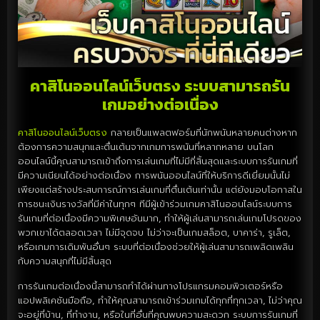
คาสิโนออนไลน์เว็บตรง ระบบสามารถรัน
เกมอย่างต่อเนื่อง
คาสิโนออนไลน์เว็บตรง
กลายเป็นแพลตฟอร์มที่นักพนันหลายคนต่างหาก
ต้องการความสนุกและตื่นเต้นจากเกมการพนันที่หลากหลาย บนโลก
ออนไลน์นี้คุณสามารถเข้าถึงการเล่นเกมที่ไม่มีที่สิ้นสุดและระบบการรันเกมที่
มีความเนียนได้อย่างต่อเนื่อง การพนันออนไลน์ที่ให้บริการดีเยี่ยมนั้นไม่
เพียงแต่สร้างประสบการณ์การเล่นเกมที่ตื่นเต้นเท่านั้น แต่ยังมอบโอกาสใน
การชนะเงินรางวัลที่มีค่าในทุกๆ ทีมีผู้เข้าร่วมเกมคาสิโนออนไลน์ระบบการ
รันเกมที่ต่อเนื่องมีความพิเศษอันมาก, ทำให้ผู้เล่นสามารถเล่นเกมโปรดของ
พวกเขาได้ตลอดเวลา ไม่มีจุดจบ ไม่ว่าจะเป็นเกมสล็อต, บาคาร่า, รูเล็ต,
หรือเกมการเดิมพันอื่นๆ ระบบที่ต่อเนื่องช่วยให้ผู้เล่นสามารถเพลิดเพลิน
กับความสนุกที่ไม่มีสิ้นสุด
การรันเกมต่อเนื่องนี้สามารถทำได้ผ่านทางโปรแกรมคอมพิวเตอร์หรือ
แอปพลิเคชันมือถือ, ทำให้คุณสามารถเข้าร่วมเกมได้ทุกที่ทุกเวลา, ไม่ว่าคุณ
จะอยู่ที่บ้าน, ที่ทำงาน, หรือในที่อื่นที่คุณพบความสะดวก ระบบการรันเกมที่