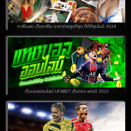
คาสิโนสด เว็บคาสิโน ราคาจ่ายสูงที่สุด ที่ดีที่สุดในปี 2024
เว็บบอลออนไลน์ UFABET เว็บตรง แห่งปี 2023