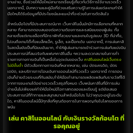
งานง่าย, ซึ่งช่วยให้มือใหม่สามารถเรียนรู้เกี่ยวกับวิธีการใช้งานรวดเร็ว
นอกจากนี้, มีบทความและคู่มือที่ช่วยเสริมความรู้ในการเล่นแต่ละเกมทำให้
มือใหม่ได้รับข้อมูลที่มีประโยชน์และแนะนำที่จะช่วยในการตัดสินใจ
สำหรับมือโปรที่มีประสบการณ์มาก เว็บคาสิโนนั้นมักมีการเลือกเกมที่หลาก
หลาย ที่สามารถตอบสนองต่อความต้องการและรสนิยมของผู้เล่น. ทั้ง
หลายตั้งแต่เกมสล็อตที่มีกราฟิกที่สวยงามและเกมในรูปแบบ 3D ที่น่าทึ่ง,
ไปจนถึงเกมโต๊ะทั้งแบล็คแจ็ค, รูเล็ต, และป๊อกเด้ง นอกจากนี้, การเล่นคาสิ
โนสดนั้นยังเป็นที่นิยมอันมาก, ทำให้ผู้เล่นสามารถเข้าร่วมการเล่นกับแบ่งปัน
ประสบการณ์ที่สมจริงกับแฟนๆคาสิโนอื่น ๆความสะดวกสบายในการทำ
รายการทางการเงินก็เป็นหนึ่งในจุดเด่นของเว็บ
คาสิโนออนไลน์เว็บตรง
ไม่มีขั้นต่ำ
มีตัวเลือกทางการเงินที่หลากหลาย, เช่น บัตรเครดิต, บัตร
เดบิต, และบริการการโอนเงินทางออนไลน์ที่รวดเร็ว นอกจากนี้ การถอน
เงินก็ง่ายด้วยระบบที่ทันสมัย,ทำให้มือเก๋าสามารถเพลิดเพลินกับรางวัลที่ได้
จากการชนะเกมได้อย่างรวดเร็วสรุปทั้งหมด เว็บพนันคาสิโนที่มีการเล่น
ง่ายนั้นไม่เพียงแค่ทำให้มือใหม่มีโอกาสทดลองและเรียนรู้ แต่ยังเสนอ
ประสบการณ์ที่ท้าทายและสนุกสนานสำหรับมือโปร ไม่ว่าคุณจะอยู่ในระดับ
ใด, คาสิโนออนไลน์นี้มีทุกสิ่งที่คุณต้องการในการผจญภัยในโลกของการ
พนัน
เล่น คาสิโนออนไลน์ กับเงินรางวัลก้อนโต ที่
รอคุณอยู่