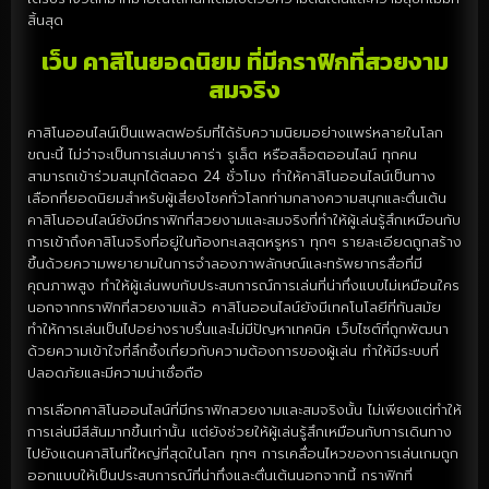
สิ้นสุด
เว็บ คาสิโนยอดนิยม ที่มีกราฟิกที่สวยงาม
สมจริง
คาสิโนออนไลน์เป็นแพลตฟอร์มที่ได้รับความนิยมอย่างแพร่หลายในโลก
ขณะนี้ ไม่ว่าจะเป็นการเล่นบาคาร่า รูเล็ต หรือสล็อตออนไลน์ ทุกคน
สามารถเข้าร่วมสนุกได้ตลอด 24 ชั่วโมง ทำให้คาสิโนออนไลน์เป็นทาง
เลือกที่ยอดนิยมสำหรับผู้เสี่ยงโชคทั่วโลกท่ามกลางความสนุกและตื่นเต้น
คาสิโนออนไลน์ยังมีกราฟิกที่สวยงามและสมจริงที่ทำให้ผู้เล่นรู้สึกเหมือนกับ
การเข้าถึงคาสิโนจริงที่อยู่ในท้องทะเลสุดหรูหรา ทุกๆ รายละเอียดถูกสร้าง
ขึ้นด้วยความพยายามในการจำลองภาพลักษณ์และทรัพยากรสื่อที่มี
คุณภาพสูง ทำให้ผู้เล่นพบกับประสบการณ์การเล่นที่น่าทึ่งแบบไม่เหมือนใคร
นอกจากกราฟิกที่สวยงามแล้ว คาสิโนออนไลน์ยังมีเทคโนโลยีที่ทันสมัย
ทำให้การเล่นเป็นไปอย่างราบรื่นและไม่มีปัญหาเทคนิค เว็บไซต์ที่ถูกพัฒนา
ด้วยความเข้าใจที่ลึกซึ้งเกี่ยวกับความต้องการของผู้เล่น ทำให้มีระบบที่
ปลอดภัยและมีความน่าเชื่อถือ
การเลือกคาสิโนออนไลน์ที่มีกราฟิกสวยงามและสมจริงนั้น ไม่เพียงแต่ทำให้
การเล่นมีสีสันมากขึ้นเท่านั้น แต่ยังช่วยให้ผู้เล่นรู้สึกเหมือนกับการเดินทาง
ไปยังแดนคาสิโนที่ใหญ่ที่สุดในโลก ทุกๆ การเคลื่อนไหวของการเล่นเกมถูก
ออกแบบให้เป็นประสบการณ์ที่น่าทึ่งและตื่นเต้นนอกจากนี้ กราฟิกที่