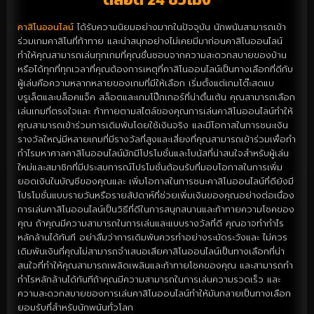
คาสิโนออนไลน์
ได้รับความนิยมอย่างมากในปัจจุบัน นักพนันสามารถเข้า
ร่วมเกมคาสิโนที่ท้าทาย และน่าสนุกอย่างไม่เคยมีมาก่อนคาสิโนออนไลน์
ทำให้คุณสามารถเล่นทุกเกมที่คุณชื่นชอบจากความสะดวกสบายของบ้าน
หรือได้ทุกที่ทุกเวลาที่คุณต้องการเหตุที่คาสิโนออนไลน์เป็นทางเลือกที่ดีกับ
ผู้เล่นคือความหลากหลายของเกมที่มีให้เลือก เริ่มตั้งแต่เกมโต๊ะสดแบ
บรูเล็ตและบล็อคแจ็ค สล็อตและเกมโป๊กเกอร์ที่น่าตื่นเต้น คุณสามารถเลือก
เล่นเกมที่ตรงใจและ ท้าทายตามสไตล์ของคุณการเล่นคาสิโนออนไลน์ทำให้
คุณสามารถเข้าร่วมการเดิมพันโดยใช้เงินจริง และมีโอกาสในการชนะเงิน
รางวัลใหญ่มีหลายเกมที่มีรางวัลที่สูงและเสี่ยงที่คุณสามารถเข้าร่วมเพื่อทำ
กำไรมหาศาลคาสิโนออนไลน์มักมีโปรโมชั่นและโบนัสที่น่าสนใจสำหรับผู้เล่น
ใหม่และสมาชิกที่มีประสบการณ์โปรโมชั่นต้อนรับที่มอบโอกาสในการเพิ่ม
ยอดเงินในบัญชีของคุณและ เพิ่มโอกาสในการชนะคาสิโนออนไลน์ที่ดียังมี
โปรโมชั่นแบบรายวันหรือรายสัปดาห์ที่ช่วยเพิ่มเงินของคุณอย่างต่อเนื่อง
การเล่นคาสิโนออนไลน์เป็นวิธีที่ดีในการสนุกสนานและท้าทายความโชคของ
คุณ ถ้าคุณมีความสามารถในการเล่นและแบบรางวัลที่ดี คุณอาจทำกำไร
หลักล้านได้ทันที อย่าลืมว่าการเดิมพันควรทำอย่างระมัดระวังและ ไม่ควร
เดิมพันเงินที่คุณไม่สามารถจำเสนอเสียคาสิโนออนไลน์เป็นทางเลือกที่น่า
สนใจที่ทำให้คุณสามารถเพลิดเพลินและท้าทายโชคของคุณ และสามารถทำ
กำไรหลักล้านได้ทันทีถ้าคุณมีความสามารถในการเล่นความรวดเร็ว และ
ความสะดวกสบายของการเล่นคาสิโนออนไลน์ทำให้มันกลายเป็นทางเลือก
ยอมรับที่สำหรับนักพนันทั่วโลก