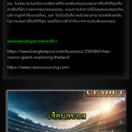
และ โบนัสรายวันหรือรายสัปดาห์ที่ช่วยเพิ่มเงินของคุณคาสิโนที่ดีที่สุดคือ
คาสิโนที่มีความหลากหลายของเกม, ระบบการจัดการที่มั่นคงและปลอดภัย,
บริการลูกค้าที่ยอดเยี่ยม, และ โปรโมชั่นที่น่าสนใจคุณสามารถเพลิดเพลิน
ในการเล่นคาสิโนที่ดีที่สุด และมีโอกาสทำกำไรจากการเดิมพันของคุณ
ขอขอบคุณข้อมูลจากแหล่งที่มา
https://www.bangkokpost.com/business/2583860/two-
casino-giants-exploring-thailand
https://www.casinosourcing.com/