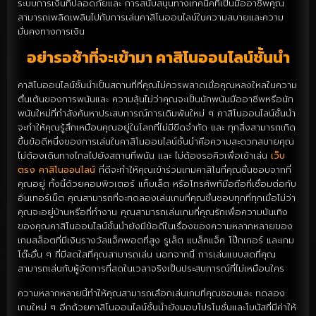
ระบบการเงินที่ปลอดภัยและ การสนับสนุนทางเทคนิคที่เป็นมืออาชีพคุณ
สามารถเพลิดเพลินไปกับการเล่นคาสิโนออนไลน์ในความสบายและความ
มั่นคงทางการเงิน
อย่ารอช้าที่จะเข้ามา
คาสิโนออนไลน์ชั้นนำ
คาสิโนออนไลน์ชั้นนำเป็นสถานที่ที่คุณไม่ควรพลาดเมื่อคุณหลงใหลในความ
ตื่นเต้นของการพนันและ ความลุ้นไม่ว่าคุณจะเป็นนักพนันมืออาชีพหรือนัก
พนันใหม่ที่กำลังค้นหาประสบการณ์การเดิมพันใหม่ ๆ คาสิโนออนไลน์ชั้นนำ
จะทำให้คุณรู้สึกเหมือนคุณอยู่ในโลกที่ไม่มีขีดจำกัด และ ทุกสิ่งสามารถเกิด
ขึ้นข้อดีหนึ่งของการเล่นในคาสิโนออนไลน์ชั้นนำคือความสะดวกสบายคุณ
ไม่ต้องเดินทางไกลไปยังสถานที่พนัน และ ไม่ต้องรอคิวเพื่อเข้าเล่น
เว็บ
ตรง คาสิโนออนไลน์
ที่ดีจะทำให้คุณเข้าร่วมเกมคาสิโนที่คุณชื่นชอบจากที่
คุณอยู่ ทั้งนี้ด้วยคอมพิวเตอร์ แท็บเล็ต หรือโทรศัพท์มือถือที่เชื่อมต่อกับ
อินเทอร์เน็ต คุณสามารถที่จะทดลองเล่นเกมที่คุณชื่นชอบทุกที่ทุกเมื่อไม่ว่า
คุณจะอยู่บ้านหรือที่ทำงาน คุณสามารถเล่นเกมที่คุณรักเพื่อความบันเทิง
ของคุณคาสิโนออนไลน์ชั้นนำยังมีข้อดีในเรื่องของความหลากหลายของ
เกมสล็อตที่มีเงินรางวัลแจ็คพอตที่สูง รูเล็ต แบล็คแจ็ค โป๊กเกอร์ และเกม
โต๊ะอื่น ๆ ที่มีสดใสที่คุณสามารถเล่น นอกจากนี้ การเล่นแบบสดที่คุณ
สามารถเล่นกับผู้จัดการที่สดในเวลาจริงเป็นประสบการณ์ที่ไม่เหมือนใคร
ความหลากหลายนี้ทำให้คุณสามารถเลือกเล่นเกมที่คุณชอบและ ทดลอง
เกมใหม่ ๆ อีกด้วยคาสิโนออนไลน์ชั้นนำยังมอบโปรโมชั่นและโบนัสที่มีค่าให้