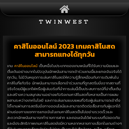
TWINWEST
คาสิโนออนไลน์ 2023 เกมคาสิโนสด
สามารถแทงได้ทุกวัน
เกม
คาสิโนออนไลน์
เป็นหนึ่งในประเภทของเกมพนันที่ได้รับความนิยมและ
ตื่นเต้นอย่างมากในปัจจุบันนักพนันสามารถเข้าร่วมเกมนี้และแทงเงินจริงได้
ทุกวัน, ไม่มีวันหยุดการเล่นคาสิโนสดให้ความรู้สึกเหมือนกับการเดิมพันใน
คาสิโนที่แท้จริง นักพนันสามารถเลือกเข้าร่วมเกมที่ถูกสตรีมมิ่งจากสถานที่
จริงโดยมีผู้แจกไพ่หรือผู้เล่นจริงที่นำการเล่นนี้เป็นประสบการณ์ที่น่าตื่นเต้น
และสร้างความสนุกสนานอย่างแท้จริงเกมคาสิโนสดทั้งหลายเป็นการผสม
ผสานระหว่างเทคโนโลยี และการเล่นเกมแบบแผนที่จริงผู้เล่นสามารถเข้าถึง
โต๊ะเกมผ่านการสตรีมมิ่งทางออนไลน์และสามารถติดต่อสื่อสารกับผู้แจกได้
ผ่านช่องทางแชทการแทงเงินในเกมคาสิโนสดเป็นไปอย่างรวดเร็วและ
สะดวกนักพนันสามารถทำรายการฝาก และถอนเงินได้ผ่านระบบที่ปลอดภัย
และมีประสิทธิภาพเกมคาสิโนสดยังมีความหลากหลายทางเลือกในเกมต่างๆ