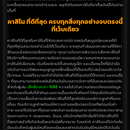
มากขึ้นทุกคนสามารถเข้าร่วมและ สนุกไปกับเกมคาสิโนที่น่าตื่นเต้นนี้ได้อย่าง
เต็มที่
คาสิโน ที่ดีที่สุด
ครบทุกสิ่งทุกอย่างจบตรงนี้
ที่เว็บเดียว
คาสิโนที่ดีที่สุดคือคาสิโนที่ให้ประสบการณ์การพนันที่สมบูรณ์แบบและที่ดี
ที่สุดที่คุณสามารถเข้าร่วมได้ที่เว็บเดียว หากคุณกำลังมองหาสถานที่ที่มีคา
สิโนออนไลน์ครบทุกสิ่งทุกอย่าง คุณอาจต้องการพิจารณาเลือกคาสิโนที่
ให้บริการที่ครอบครองความต้องการของคุณมีความหลากหลายของเกม
คาสิโนให้เลือกเล่น เริ่มตั้งแต่เกมโต๊ะสดเช่นรูเล็ต และบล็อคแจ็คที่มีเจ้ามือ
จริงในการแจกไพ่และหมุนลูกลูกเหล็กสล็อตก็เป็นเกมที่น่าสนใจและมีรางวัล
ที่มากและ โบนัสที่สามารถทำกำไรได้คาสิโนที่ดีที่สุดยังมีโป๊กเกอร์ และเกมอื่น
ๆ ที่คุณสามารถเพลิดเพลินไปกับมันมีระบบการจัดการที่มั่นคงและปลอดภัย
สำหรับผู้เล่น
เซ็กซี่บาคาร่า 1688
ความมั่นใจในความปลอดภัยของข้อมูล
และเงินสดเป็นสิ่งที่สำคัญระบบการเชื่อมต่อที่เสถียรทำให้คุณไม่ต้องกังวล
เรื่องความเสี่ยงในการเดิมพันคาสิโนที่ดีที่สุดยังมีระบบบริการลูกค้าที่ยอด
เยี่ยม ทีมบริการลูกค้าพร้อมให้ความช่วยเหลือตลอดโดยที่พร้อมรับคำ
ถาม และแก้ไขปัญหาที่คุณอาจพบในการเล่นคุณสามารถติดต่อพวกเขาผ่าน
ช่องทางต่าง ๆ เช่นแชทสด, อีเมล, หรือโทรศัพท์อีกสิ่่งที่ทำให้คาสิโนที่ดี
ที่สุดน่าสนใจคือโปรโมชั่นและโบนัสที่มากมาย โดยปกติ คาสิโนจะมีโปรโมชั่น
ต้อนรับสำหรับผู้เล่นใหม่ที่ลงทะเบียนและฝากเงินในบัญชีใหม่มักมีโปรโมชั่น