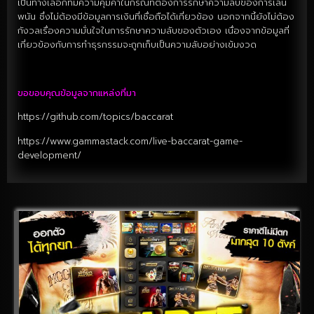
เป็นทางเลือกที่มีความคุ้มค่าในกรณีที่ต้องการรักษาความลับของการเล่น
พนัน ซึ่งไม่ต้องมีข้อมูลการเงินที่เชื่อถือได้เกี่ยวข้อง นอกจากนี้ยังไม่ต้อง
กังวลเรื่องความมั่นใจในการรักษาความลับของตัวเอง เนื่องจากข้อมูลที่
เกี่ยวข้องกับการทำธุรกรรมจะถูกเก็บเป็นความลับอย่างเข้มงวด
ขอขอบคุณข้อมูลจากแหล่งที่มา
https://github.com/topics/baccarat
https://www.gammastack.com/live-baccarat-game-
development/