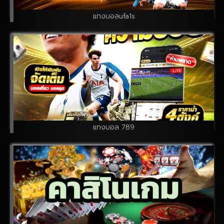
แทงบอลufa1s
แทงบอล 789