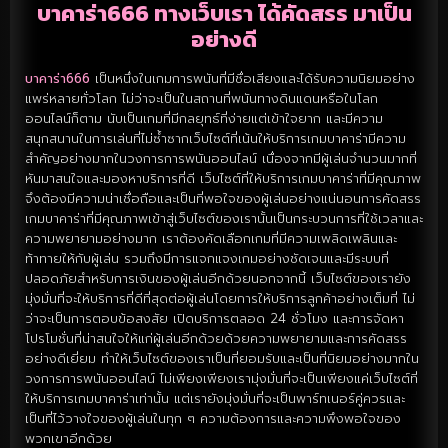
บาคาร่า666 ทางเว็บเรา ได้คัดสรร มาเป็น
อย่างดี
บาคาร่า666
เป็นหนึ่งในเกมการพนันที่มีชื่อเสียงและได้รับความนิยมอย่าง
แพร่หลายทั่วโลก ไม่ว่าจะเป็นในสถานที่พนันทางดินแดนหรือในโลก
ออนไลน์ก็ตาม นับเป็นเกมที่มีกลยุทธ์ที่ง่ายแต่เข้าใจยาก และมีความ
สนุกสนานในการเล่นที่ไม่ซ้ำซากเว็บไซต์ที่เน้นให้บริการเกมบาคาร่ามีความ
สำคัญอย่างมากในวงการการพนันออนไลน์ เนื่องจากมีผู้เล่นจำนวนมากที่
หันมาสนใจและมองหาบริการที่ดี เว็บไซต์ที่ให้บริการเกมบาคาร่าที่มีคุณภาพ
จึงต้องมีความน่าเชื่อถือและเป็นที่พอใจของผู้เล่นอย่างแน่นอนการคัดสรร
เกมบาคาร่าที่มีคุณภาพเข้าสู่เว็บไซต์ของเรานั้นเป็นกระบวนการที่ใช้เวลาและ
ความพยายามอย่างมาก เราต้องคัดเลือกเกมที่มีความเพลิดเพลินและ
ท้าทายให้กับผู้เล่น รวมถึงมีการแจกแจงเกมอย่างชัดเจนและมีระบบที่
ปลอดภัยสำหรับการเงินของผู้เล่นอีกด้วยนอกจากนี้ เว็บไซต์ของเรายัง
มุ่งมั่นที่จะให้บริการที่ดีที่สุดต่อผู้เล่นโดยการให้บริการลูกค้าอย่างเต็มที่ ไม่
ว่าจะเป็นการตอบข้อสงสัย เปิดบริการตลอด 24 ชั่วโมง และการจัดหา
โปรโมชั่นที่น่าสนใจให้แก่ผู้เล่นอีกด้วยด้วยความพยายามและการคัดสรร
อย่างดีเยี่ยม ทำให้เว็บไซต์ของเราเป็นที่ยอมรับและเป็นที่นิยมอย่างมากใน
วงการการพนันออนไลน์ ไม่เพียงเพียงเรามุ่งมั่นที่จะเป็นเพียงแค่เว็บไซต์ที่
ให้บริการเกมบาคาร่าเท่านั้น แต่เรายังมุ่งมั่นที่จะเป็นพาร์ทเนอร์คู่ควรและ
เป็นที่ไว้วางใจของผู้เล่นในทุก ๆ ความต้องการและความพึงพอใจของ
พวกเขาอีกด้วย