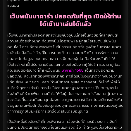
แน่นอน
เว็บพนันบาคาร่า ปลอดภัยที่สุด เปิดให้ท่าน
ได้เข้ามาเล่นได้เเล้ว
เว็บพนันบาคาร่าปลอดภัยที่สุดในยุคปัจจุบันนี้ถือเป็นหัวข้อที่หลายคนให้
ความสนใจอย่างมาก ทั้งนักพนันมืออาชีพและผู้ที่สนใจเริ่มต้นเล่นพนัน
ออนไลน์ การเลือกแพลตฟอร์มที่มีความปลอดภัยสูงสำหรับการเล่นบาคา
ร่าจึงเป็นปัจจัยสำคัญที่ไม่ควรมองข้าม ความน่าเชื่อถือ การรักษาความ
ปลอดภัยข้อมูลส่วนบุคคล และการเงินของผู้เล่น คือหัวใจหลักที่ทำให้
เว็บไซต์เหล่านี้ได้รับความนิยมและความเชื่อมั่นจากผู้ใช้บริการเรามาดูกันว่า
คุณสมบัติอะไรบ้างที่ทำให้เว็บพนัน
บาคาร่า 1668
เป็นที่สุดของความ
ปลอดภัย สิ่งแรกที่ต้องพิจารณาคือ การได้รับใบอนุญาตจากหน่วยงานที่
มีชื่อเสียง หน่วยงานเหล่านี้ทำหน้าที่ควบคุมและตรวจสอบเว็บไซต์เพื่อให้
แน่ใจว่าทุกการดำเนินการเป็นไปตามมาตรฐานสากล การมีใบอนุญาตเป็น
สิ่งสำคัญที่ช่วยเพิ่มความมั่นใจให้กับผู้เล่นว่าพวกเขากำลังเล่นอยู่ในสภาพ
แวดล้อมที่ปลอดภัยและถูกต้องตามกฎหมายการใช้เทคโนโลยีการเข้ารหัส
ข้อมูลล่าสุดเพื่อปกป้องข้อมูลส่วนบุคคลและธุรกรรมทางการเงินของผู้เล่น
จากการถูกขโมยหรือการเข้าถึงโดยไม่ได้รับอนุญาต
เป็นอีกหนึ่งปัจจัยหลักที่ควรพิจารณา เว็บพนันที่ดีควรมีระบบการเงินที่
มั่นคง มีประวัติการจ่ายเงินที่ชัดเจนและรวดเร็ว ทำให้ผู้เล่นมั่นใจได้ว่าจะไม่