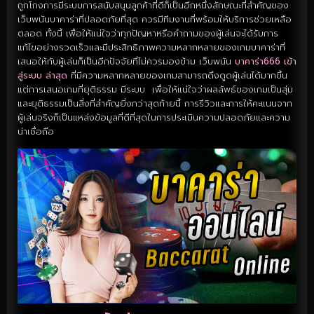
ถูกโกงการมีระบบการสนับสนุนลูกค้าที่ดีก็เป็นอีกหนึ่งลักษณะที่สำคัญของ
เว็บพนันบาคาร่าที่ปลอดภัยที่สุด ควรมีทีมงานที่พร้อมให้บริการช่วยเหลือ
ตลอด ทั้งนี้ เพื่อให้แน่ใจว่าทุกปัญหาหรือคำถามของผู้เล่นจะได้รับการ
แก้ไขอย่างรวดเร็วและมีประสิทธิภาพความหลากหลายของเกมบาคาร่าที่
เสนอให้กับผู้เล่นก็เป็นอีกปัจจัยที่ไม่ควรมองข้าม เว็บพนัน
บาคาร่า666 เข้า
สู่ระบบ ล่าสุด
ที่มีความหลากหลายของเกมสามารถดึงดูดผู้เล่นได้มากขึ้น
แต่การเสนอเกมที่ยุติธรรม มีระบบ เพื่อให้แน่ใจว่าผลลัพธ์ของเกมเป็นสุ่ม
และยุติธรรมเป็นสิ่งที่สำคัญยิ่งกว่าสุดท้ายนี้ การรีวิวและการให้คะแนนจาก
ผู้เล่นจริงก็เป็นแหล่งข้อมูลที่ดีที่สุดในการประเมินความปลอดภัยและความ
น่าเชื่อถือ