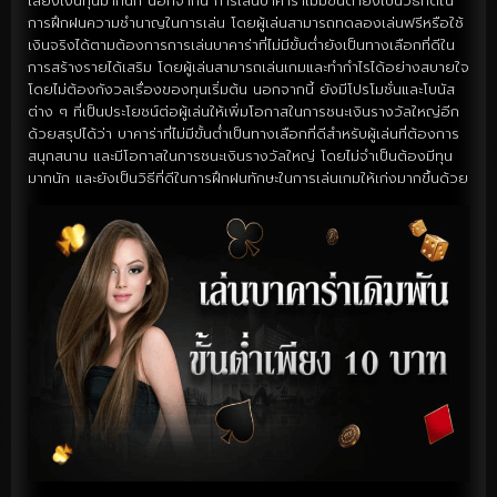
เสี่ยงเงินทุนมากนัก นอกจากนี้ การเล่นบาคาร่าไม่มีขั้นต่ำยังเป็นวิธีที่ดีใน
การฝึกฝนความชำนาญในการเล่น โดยผู้เล่นสามารถทดลองเล่นฟรีหรือใช้
เงินจริงได้ตามต้องการการเล่นบาคาร่าที่ไม่มีขั้นต่ำยังเป็นทางเลือกที่ดีใน
การสร้างรายได้เสริม โดยผู้เล่นสามารถเล่นเกมและทำกำไรได้อย่างสบายใจ
โดยไม่ต้องกังวลเรื่องของทุนเริ่มต้น นอกจากนี้ ยังมีโปรโมชั่นและโบนัส
ต่าง ๆ ที่เป็นประโยชน์ต่อผู้เล่นให้เพิ่มโอกาสในการชนะเงินรางวัลใหญ่อีก
ด้วยสรุปได้ว่า บาคาร่าที่ไม่มีขั้นต่ำเป็นทางเลือกที่ดีสำหรับผู้เล่นที่ต้องการ
สนุกสนาน และมีโอกาสในการชนะเงินรางวัลใหญ่ โดยไม่จำเป็นต้องมีทุน
มากนัก และยังเป็นวิธีที่ดีในการฝึกฝนทักษะในการเล่นเกมให้เก่งมากขึ้นด้วย