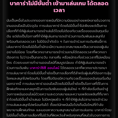
บาคาร่าไม่มีขั้นต่ำ เข้ามาเล่นเกม ได้ตลอด
เวลา
นับเป็นหนึ่งในประเภทของการพนันที่มีความนิยมอย่างแพร่หลายในวงการ
เกมออนไลน์ในปัจจุบัน การเล่นบาคาร่าโดยไม่มีขั้นต่ำไม่เพียงแต่เป็นทาง
เลือกที่ทำให้ผู้เล่นสามารถเข้าเล่นได้โดยไม่ต้องกังวลเรื่องของเงินทุนเริ่ม
ต้น แต่ยังเป็นโอกาสที่ทำให้ผู้เล่นสามารถเข้าร่วมการเดิมพันและสนุกไป
พร้อมกันตลอดเวลา ไม่มีข้อจำกัดใด ๆ ในการเข้าร่วมการเดิมพันนี้การ
เล่นบาคาร่าโดยไม่มีขั้นต่ำมักจะมีความสะดวกสบายและเป็นเวลาของผู้เล่น
อย่างไม่น้อย โดยที่พวกเขาสามารถเข้าร่วมเกมได้ตลอดเวลาที่พวกเขา
ต้องการ ไม่ว่าจะเป็นกลางวัน กลางคืน หรือแม้กระทั่งช่วงเวลาที่ไม่เหมือน
ใคร ด้วยระบบการทำงานออนไลน์ที่สมบูรณ์แบบ ทำให้ผู้เล่นสามารถเข้า
ร่วมการเดิมพัน
บาคาร่า168 ออนไลน์
ได้ตลอดเวลาที่พวกเขาปรารถนา
การเล่นบาคาร่าโดยไม่มีขั้นต่ำยังเป็นทางเลือกที่ดีสำหรับผู้เล่นที่ต้องการลุ้น
โชคและสนุกไปพร้อมกัน โดยที่ไม่ต้องมีความกังวลเรื่องของเงินทุนเริ่มต้น
นอกจากนี้ การเล่นบาคาร่าออนไลน์โดยไม่มีขั้นต่ำยังเป็นโอกาสที่ดีในการ
ฝึกฝนทักษะและกลยุทธ์ในการเดิมพันของผู้เล่นใหม่ ๆ ที่กำลังเริ่มต้นเข้าสู่
วงการพนันออนไลน์ด้วยความสะดวกสบายและความเพลิดเพลินที่ที่บาคา
ร่าโดยไม่มีขั้นต่ำนำเสนอ ไม่มีเหตุผลใด ๆ ที่ทำให้ผู้เล่นไม่สามารถเข้าร่วม
การเล่นและสนุกไปพร้อมกันได้ ตั้งแต่นักพนันมือโปรถึงมือใหม่ที่กำลัง
พยายามฝึกฝนทักษะ และมองหาความสนุกสนานในการเล่นเกม บาคาร่าโดย
ไม่มีขั้นต่ำเป็นทางเลือกที่ไม่มีวันที่ผิดหวังสำหรับทุกคนที่สนใจในวงการการ