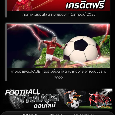
เกมคาสิโนออนไลน์ ที่มาแรงมาก ในทุกวันนี้ 2023
แทงบอลสดUFABET โปรโมชั่นดีที่สุด เข้าถึงง่าย จ่ายเงินชัวร์ ปี
2022