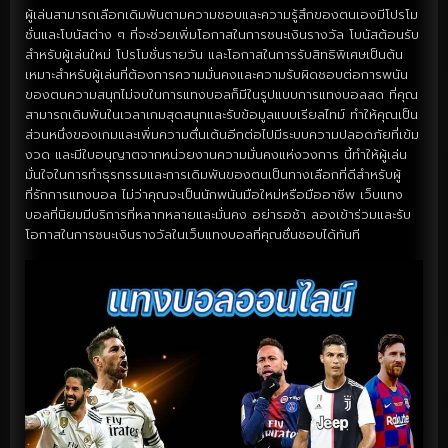
ผู้เล่นสามารถเลือกเดิมพันตามความชอบและความรู้สึกของตนเองมีโปรโม
ชั่นและโบนัสต่าง ๆ ที่จะช่วยเพิ่มโอกาสในการชนะเงินรางวัล โบนัสต้อนรับ
สำหรับผู้เล่นใหม่ โปรโมชั่นรายวัน และโอกาสในการรับสิทธิพิเศษเป็นต้น
เหมาะสำหรับผู้เล่นที่ต้องการความมั่นคงและความรับผิดชอบต่อการพนัน
ของตนความสนุกไม่จบในการแทงบอลก็มีในรูปแบบการแทงบอลสด ที่คุณ
สามารถเดิมพันในเวลาเกมสุดสนุกและรับข้อมูลแบบเรียลไทม์ ทำให้คุณเป็น
ส่วนหนึ่งของเกมและเพิ่มความตื่นเต้นอีกต่อไปมีระบบความปลอดภัยที่เข้ม
งวด และมีใบอนุญาตจากหน่วยงานความมั่นคงแห่งวงการ นี้ทำให้ผู้เล่น
มั่นใจในการทำธุรกรรมและการเดิมพันของตนเป็นทางเลือกที่ดีสำหรับผู้
ที่รักการแทงบอล ไม่ว่าคุณจะเป็นนักพนันมือใหม่หรือมืออาชีพ เว็บแทง
บอลที่นิยมมีบริการที่หลากหลายและมั่นคง อย่ารอช้า ลองเข้าร่วมและรับ
โอกาสในการชนะเงินรางวัลในเว็บแทงบอลที่คุณชื่นชอบได้ทันที