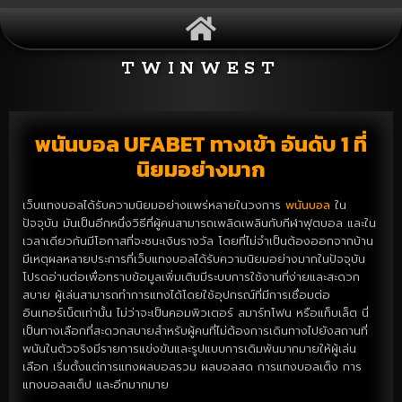
TWINWEST
พนันบอล UFABET ทางเข้า อันดับ 1 ที่
นิยมอย่างมาก
เว็บแทงบอลได้รับความนิยมอย่างแพร่หลายในวงการ
พนันบอล
ใน
ปัจจุบัน มันเป็นอีกหนึ่งวิธีที่ผู้คนสามารถเพลิดเพลินกับกีฬาฟุตบอล และใน
เวลาเดียวกันมีโอกาสที่จะชนะเงินรางวัล โดยที่ไม่จำเป็นต้องออกจากบ้าน
มีเหตุผลหลายประการที่เว็บแทงบอลได้รับความนิยมอย่างมากในปัจจุบัน
โปรดอ่านต่อเพื่อทราบข้อมูลเพิ่มเติมมีระบบการใช้งานที่ง่ายและสะดวก
สบาย ผู้เล่นสามารถทำการแทงได้โดยใช้อุปกรณ์ที่มีการเชื่อมต่อ
อินเทอร์เน็ตเท่านั้น ไม่ว่าจะเป็นคอมพิวเตอร์ สมาร์ทโฟน หรือแท็บเล็ต นี่
เป็นทางเลือกที่สะดวกสบายสำหรับผู้คนที่ไม่ต้องการเดินทางไปยังสถานที่
พนันในตัวจริงมีรายการแข่งขันและรูปแบบการเดิมพันมากมายให้ผู้เล่น
เลือก เริ่มตั้งแต่การแทงผลบอลรวม ผลบอลสด การแทงบอลเต็ง การ
แทงบอลสเต็ป และอีกมากมาย