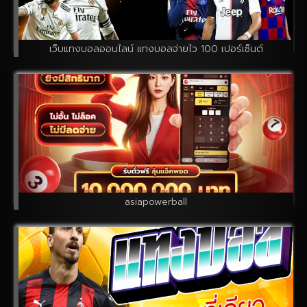
เว็บแทงบอลออนไลน์ แทงบอลจ่ายไว 100 เปอร์เซ็นต์
asiapowerball