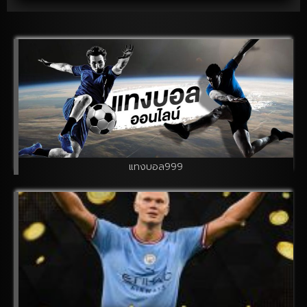
แทงบอล999