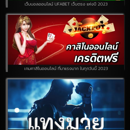
เว็บบอลออนไลน์ UFABET เว็บตรง แห่งปี 2023
เกมคาสิโนออนไลน์ ที่มาแรงมาก ในทุกวันนี้ 2023