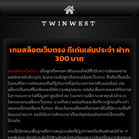
TWINWEST
เกมสล็อตเว็บตรง ดีเด่นเล่นประจำ ฝาก
300 บาท
เกมสล็อตเว็บตรง
เมื่อพูดถึงเกมคาสิโนออนไลน์ที่ได้รับความนิยมอย่าง
แพร่หลายในปัจจุบัน ไม่สามารถไม่พูดถึงเกมสล็อตเว็บตรง ซึ่งถือเป็นหนึ่ง
ในเกมที่มีความนิยมและเป็นที่รู้จักมากที่สุดในวงการคาสิโนออนไลน์ เกม
สล็อตเป็นเกมที่ไม่เพียงแต่ให้ความสนุกสนาน แต่ยังเสี่ยงทายและให้โอกาส
ในการชนะรางวัลที่มีมูลค่าสูงอีกด้วย ในบทความนี้เราจะพาคุณไปสำรวจ
โลกของเกมสล็อตเว็บตรง รวมถึงความบันเทิงและสิ่งที่ควรรู้ก่อนที่จะเข้า
เล่นเกมนี้เกมสล็อตเว็บตรง คืออะไรเกมสล็อตเป็นเกมคาสิโนที่มีความเป็นที่
นิยมอย่างมาก และได้รับการพัฒนามาตั้งแต่ยุคก่อนอินเทอร์เน็ตจนถึง
ปัจจุบัน
เกมนี้มีลักษณะพื้นฐานคือการหมุนวงล้อที่มีรูปภาพหรือสัญลักษณ์ต่าง ๆ
และผู้เล่นจะต้องหวนล้อให้สัญลักษณ์ตรงกันบนแนวจริงหรือแนวเส้นทแยง