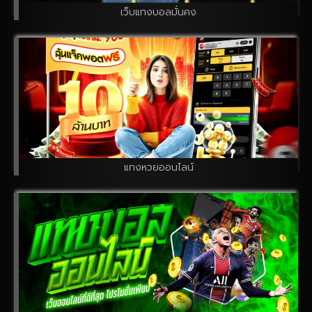
เว็บแทงบอลมั่นคง
แทงหวยออนไลน์