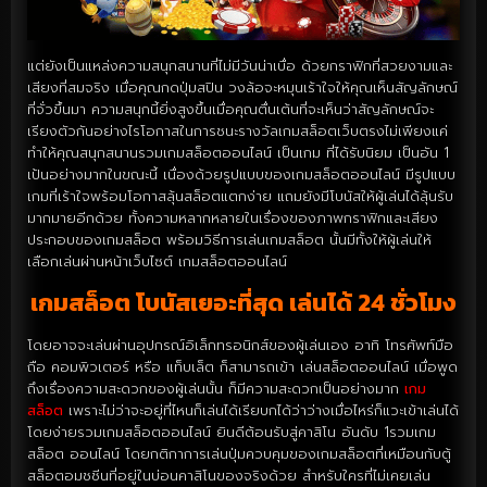
แต่ยังเป็นแหล่งความสนุกสนานที่ไม่มีวันน่าเบื่อ ด้วยกราฟิกที่สวยงามและ
เสียงที่สมจริง เมื่อคุณกดปุ่มสปิน วงล้อจะหมุนเร้าใจให้คุณเห็นสัญลักษณ์
ที่จั่วขึ้นมา ความสนุกนี้ยิ่งสูงขึ้นเมื่อคุณตื่นเต้นที่จะเห็นว่าสัญลักษณ์จะ
เรียงตัวกันอย่างไรโอกาสในการชนะรางวัลเกมสล็อตเว็บตรงไม่เพียงแค่
ทำให้คุณสนุกสนานรวมเกมสล็อตออนไลน์ เป็นเกม ที่ได้รับนิยม เป็นอัน 1
เป้นอย่างมากในขณะนี้ เนื่องด้วยรูปแบบของเกมสล็อตออนไลน์ มีรูปแบบ
เกมที่เร้าใจพร้อมโอกาสลุ้นสล็อตแตกง่าย แถมยังมีโบนัสให้ผู้เล่นได้ลุ้นรับ
มากมายอีกด้วย ทั้งความหลากหลายในเรื่องของภาพกราฟิกและเสียง
ประกอบของเกมสล็อต พร้อมวิธีการเล่นเกมสล็อต นั้นมีทั้งให้ผู้เล่นให้
เลือกเล่นผ่านหน้าเว็บไซต์ เกมสล็อตออนไลน์
เกมสล็อต โบนัสเยอะที่สุด เล่นได้ 24 ชั่วโมง
โดยอาจจะเล่นผ่านอุปกรณ์อิเล็กทรอนิกส์ของผู้เล่นเอง อาทิ โทรศัพท์มือ
ถือ คอมพิวเตอร์ หรือ แท็บเล็ต ก็สามารถเข้า เล่นสล็อตออนไลน์ เมื่อพูด
ถึงเรื่องความสะดวกของผู้เล่นนั้น ก็มีความสะดวกเป็นอย่างมาก
เกม
สล็อต
เพราะไม่ว่าจะอยู่ที่ไหนก็เล่นได้เรียบกได้ว่าว่างเมื่อไหร่ก็แวะเข้าเล่นได้
โดยง่ายรวมเกมสล็อตออนไลน์ ยินดีต้อนรับสู่คาสิโน อันดับ 1รวมเกม
สล็อต ออนไลน์ โดยกติกาการเล่นปุ่มควบคุมของเกมสล็อตที่เหมือนกับตู้
สล็อตอมชชีนที่อยู่ในบ่อนคาสิโนของจริงด้วย สำหรับใครที่ไม่เคยเล่น