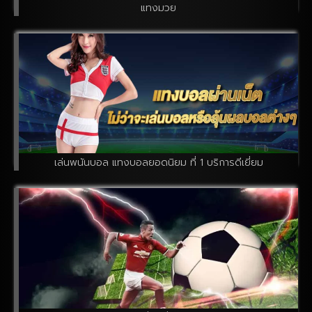
แทงมวย
เล่นพนันบอล แทงบอลยอดนิยม ที่ 1 บริการดีเยี่ยม