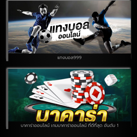
แทงบอล999
บาคาร่าออนไลน์ เกมบาคาร่าออนไลน์ ที่ดีที่สุด อันดับ 1