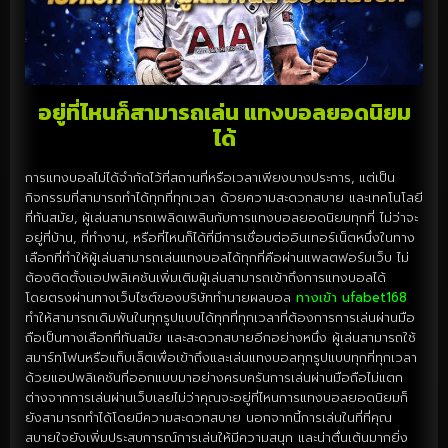
อยู่ที่ไหนก็สามารถเล่น แทงบอลยอดนิยม
ได้
การแทงบอลไม่ได้จำกัดไว้ที่สถานที่หรือเวลาเพียงบางประการ, แต่เป็น
กิจกรรมที่สามารถทำได้ทุกที่ทุกเวลา ด้วยความสะดวกสบาย และเทคโนโลยี
ที่ทันสมัย, ผู้เล่นสามารถเพลิดเพลินกับการแทงบอลยอดนิยมทุกที่ ไม่ว่าจะ
อยู่ที่บ้าน, ที่ทำงาน, หรือที่ไหนก็ได้ที่มีการเชื่อมต่ออินเทอร์เน็ตหนึ่งในทาง
เลือกที่ทำให้ผู้เล่นสามารถเล่นแทงบอลได้ทุกที่คือผ่านแพลตฟอร์มเว็บ ไม่
ต้องติดตั้งแอปพลิเคชันเพิ่มเติมผู้เล่นสามารถเข้าถึงการแทงบอลได้
โดยตรงผ่านทางเว็บไซต์ของบริษัททำนายผลบอล
ทางเข้า ufabet168
ทำให้สามารถเดิมพันในทุกรูปแบบได้ทุกที่ทุกเวลาที่ต้องการการเล่นผ่านมือ
ถือเป็นทางเลือกที่ทันสมัย และสะดวกสบายอีกอย่างหนึ่ง ผู้เล่นสามารถใช้
สมาร์ทโฟนหรือแท็บเล็ตเพื่อเข้าถึงและเล่นแทงบอลทุกรูปแบบทุกที่ทุกเวลา
ด้วยแอปพลิเคชันที่ออกแบบมาอย่างครบครันการเล่นผ่านมือถือไม่แตก
ต่างจากการเล่นผ่านเว็บเลยไม่ว่าคุณจะอยู่ที่ไหนการแทงบอลยอดนิยมก็
ยังสามารถทำได้โดยมีความสะดวกสบาย นอกจากนี้การเล่นในที่ที่คุณ
สบายใจยังเพิ่มประสบการณ์การเล่นให้มีความสนุก และน่าตื่นเต้นมากยิ่ง