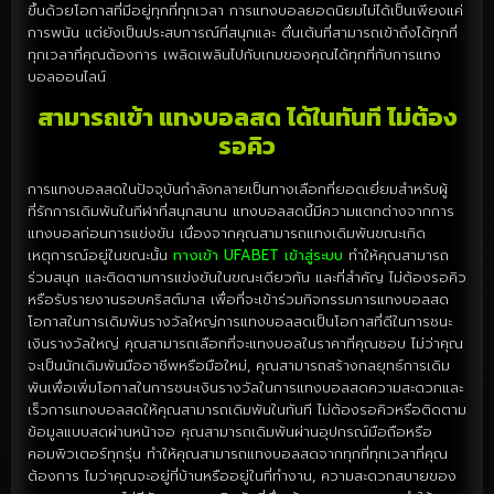
ขึ้นด้วยโอกาสที่มีอยู่ทุกที่ทุกเวลา การแทงบอลยอดนิยมไม่ได้เป็นเพียงแค่
การพนัน แต่ยังเป็นประสบการณ์ที่สนุกและ ตื่นเต้นที่สามารถเข้าถึงได้ทุกที่
ทุกเวลาที่คุณต้องการ เพลิดเพลินไปกับเกมของคุณได้ทุกที่กับการแทง
บอลออนไลน์
สามารถเข้า แทงบอลสด ได้ในทันที ไม่ต้อง
รอคิว
การแทงบอลสดในปัจจุบันกำลังกลายเป็นทางเลือกที่ยอดเยี่ยมสำหรับผู้
ที่รักการเดิมพันในกีฬาที่สนุกสนาน แทงบอลสดนี้มีความแตกต่างจากการ
แทงบอลก่อนการแข่งขัน เนื่องจากคุณสามารถแทงเดิมพันขณะเกิด
เหตุการณ์อยู่ในขณะนั้น
ทางเข้า UFABET เข้าสู่ระบบ
ทำให้คุณสามารถ
ร่วมสนุก และติดตามการแข่งขันในขณะเดียวกัน และที่สำคัญ ไม่ต้องรอคิว
หรือรับรายงานรอบคริสต์มาส เพื่อที่จะเข้าร่วมกิจกรรมการแทงบอลสด
โอกาสในการเดิมพันรางวัลใหญ่การแทงบอลสดเป็นโอกาสที่ดีในการชนะ
เงินรางวัลใหญ่ คุณสามารถเลือกที่จะแทงบอลในราคาที่คุณชอบ ไม่ว่าคุณ
จะเป็นนักเดิมพันมืออาชีพหรือมือใหม่, คุณสามารถสร้างกลยุทธ์การเดิม
พันเพื่อเพิ่มโอกาสในการชนะเงินรางวัลในการแทงบอลสดความสะดวกและ
เร็วการแทงบอลสดให้คุณสามารถเดิมพันในทันที ไม่ต้องรอคิวหรือติดตาม
ข้อมูลแบบสดผ่านหน้าจอ คุณสามารถเดิมพันผ่านอุปกรณ์มือถือหรือ
คอมพิวเตอร์ทุกรุ่น ทำให้คุณสามารถแทงบอลสดจากทุกที่ทุกเวลาที่คุณ
ต้องการ ไมว่าคุณจะอยู่ที่บ้านหรืออยู่ในที่ทำงาน, ความสะดวกสบายของ