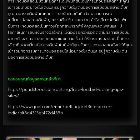
การแทงบอลสดไม่มีวันหยุดการเดิมพันที่ตื่นเต้นการแทงบอลสดทำให้คุณ
เข้าร่วมเกมอย่างตื่นเต้นและรับรู้ความตื่นเต้นของการแข่งขันอย่างเต็มที่
คุณสามารถเดิมพันในผลการแข่งขันแบบทันที ด้วยสถานการณ์
เปลี่ยนแปลงขณะเดิมพัน, ความตื่นเต้น และความเข้าใจเกี่ยวกับกีฬาเพิ่ม
ขึ้นการแทงบอลสดเป็นทางเลือกที่สามารถทำให้คุณเพลิดเพลินและ มี
โอกาสในการชนะเงินรางวัลใหญ่ ไม่ต้องรอคิวหรือติดตามผลการแข่งขัน
ผ่านหน้าจอ ความสะดวกสบายและความเร็วทำให้การแทงบอลสดเป็นทาง
เลือกที่ยอดเยี่ยมในการเดิมพันในกีฬาที่คุณรักการแทงบอลสดยังทำให้คุณ
เข้าร่วมกิจกรรมการแทงบอลออนไลน์อย่างตื่นเต้นและรับรู้ความตื่นเต้น
ของการแข่งขันอย่างเต็มที่
ขอขอบคุณข้อมูลจากแหล่งที่มา
https://punditfeed.com/betting/free-football-betting-tips-
sites/
https://www.goal.com/en-in/betting/bet365-soccer-
india/blt3d4313ef472d455b