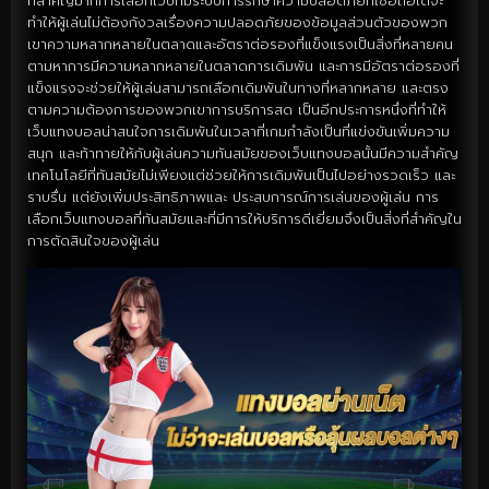
ที่สำคัญมากการเลือกเว็บที่มีระบบการรักษาความปลอดภัยที่เชื่อถือได้จะ
ทำให้ผู้เล่นไม่ต้องกังวลเรื่องความปลอดภัยของข้อมูลส่วนตัวของพวก
เขาความหลากหลายในตลาดและอัตราต่อรองที่แข็งแรงเป็นสิ่งที่หลายคน
ตามหาการมีความหลากหลายในตลาดการเดิมพัน และการมีอัตราต่อรองที่
แข็งแรงจะช่วยให้ผู้เล่นสามารถเลือกเดิมพันในทางที่หลากหลาย และตรง
ตามความต้องการของพวกเขาการบริการสด เป็นอีกประการหนึ่งที่ทำให้
เว็บแทงบอลน่าสนใจการเดิมพันในเวลาที่เกมกำลังเป็นที่แข่งขันเพิ่มความ
สนุก และท้าทายให้กับผู้เล่นความทันสมัยของเว็บแทงบอลนั้นมีความสำคัญ
เทคโนโลยีที่ทันสมัยไม่เพียงแต่ช่วยให้การเดิมพันเป็นไปอย่างรวดเร็ว และ
ราบรื่น แต่ยังเพิ่มประสิทธิภาพและ ประสบการณ์การเล่นของผู้เล่น การ
เลือกเว็บแทงบอลที่ทันสมัยและที่มีการให้บริการดีเยี่ยมจึงเป็นสิ่งที่สำคัญใน
การตัดสินใจของผู้เล่น