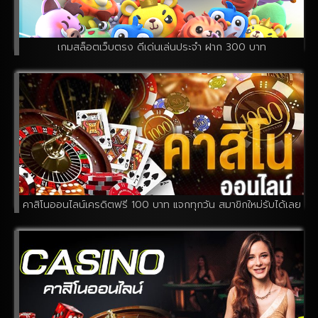
เกมสล็อตเว็บตรง ดีเด่นเล่นประจำ ฝาก 300 บาท
คาสิโนออนไลน์เครดิตฟรี 100 บาท แจกทุกวัน สมาขิกใหม่รับได้เลย