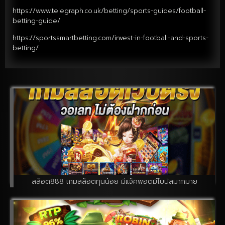
https://www.telegraph.co.uk/betting/sports-guides/football-
betting-guide/
https://sportssmartbetting.com/invest-in-football-and-sports-
betting/
สล็อต888 เกมสล็อตทุนน้อย มีแจ็คพอตมีโบนัสมากมาย