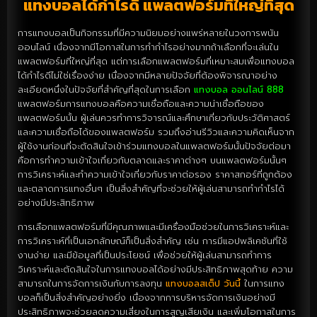
แทงบอลได้กำไรดี แพลตฟอร์มที่ใหญ่ที่สุด
การแทงบอลเป็นกิจกรรมที่มีความนิยมอย่างแพร่หลายในวงการพนัน
ออนไลน์ เนื่องจากมีโอกาสในการทำกำไรอย่างมากถ้าเลือกที่จะเล่นใน
แพลตฟอร์มที่ใหญ่ที่สุด แต่การเลือกแพลตฟอร์มที่เหมาะสมเพื่อแทงบอล
ได้กำไรดีไม่ใช่เรื่องง่าย เนื่องจากมีหลายปัจจัยที่ต้องพิจารณาอย่าง
ละเอียดหนึ่งในปัจจัยที่สำคัญที่สุดในการเลือก
แทงบอล ออนไลน์ 888
แพลตฟอร์มการแทงบอลคือความเชื่อถือและความน่าเชื่อถือของ
แพลตฟอร์มนั้น ผู้เล่นควรทำการวิจารณ์และศึกษาเกี่ยวกับประวัติศาสตร์
และความเชื่อถือได้ของแพลตฟอร์ม รวมถึงอ่านรีวิวและความคิดเห็นจาก
ผู้ใช้งานก่อนที่จะตัดสินใจเข้าร่วมแทงบอลในแพลตฟอร์มนั้นปัจจัยต่อมา
คือการทำความเข้าใจเกี่ยวกับตลาดและราคาต่างๆ บนแพลตฟอร์มนั้นๆ
การวิเคราะห์และทำความเข้าใจเกี่ยวกับราคาต่อรอง ราคาสกอร์ที่ถูกต้อง
และตลาดการแทงอื่นๆ เป็นสิ่งสำคัญที่จะช่วยให้ผู้เล่นสามารถทำกำไรได้
อย่างมีประสิทธิภาพ
การเลือกแพลตฟอร์มที่มีคุณภาพและมีเครื่องมือช่วยในการวิเคราะห์และ
การวิเคราะห์ที่เป็นเอกลักษณ์ก็เป็นสิ่งสำคัญ เช่น การมีแอปพลิเคชันที่ใช้
งานง่าย และมีข้อมูลที่เป็นประโยชน์ เพื่อช่วยให้ผู้เล่นสามารถทำการ
วิเคราะห์และตัดสินใจในการแทงบอลได้อย่างมีประสิทธิภาพสุดท้าย ความ
สามารถในการจัดการเงินกับการลงทุน
แทงบอลสเต็ป วันนี้
ในการแทง
บอลก็เป็นสิ่งสำคัญอย่างยิ่ง เนื่องจากการบริหารจัดการเงินอย่างมี
ประสิทธิภาพจะช่วยลดความเสี่ยงในการสูญเสียเงิน และเพิ่มโอกาสในการ