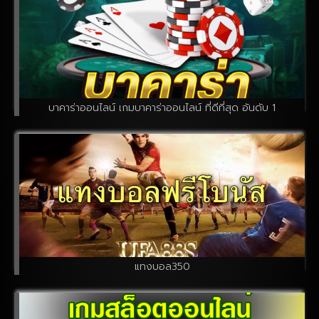
บาคาร่าออนไลน์ เกมบาคาร่าออนไลน์ ที่ดีที่สุด อันดับ 1
แทงบอล350