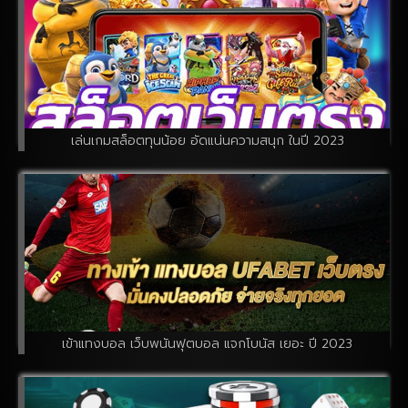
เล่นเกมสล็อตทุนน้อย อัดแน่นความสนุก ในปี 2023
เข้าแทงบอล เว็บพนันฟุตบอล แจกโบนัส เยอะ ปี 2023