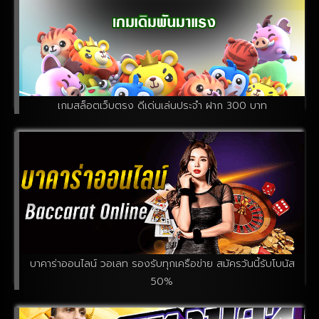
เกมสล็อตเว็บตรง ดีเด่นเล่นประจำ ฝาก 300 บาท
บาคาร่าออนไลน์ วอเลท รองรับทุกเครือข่าย สมัครวันนี้รับโบนัส
50%