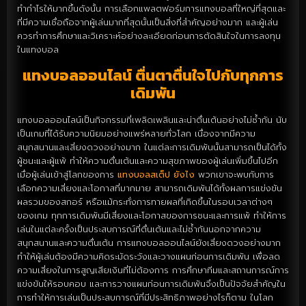
ทำกำไรให้มากขึ้นดังนั้น การเลือกแพลตฟอร์มการแทงบอลที่ใหญ่ที่สุดและ
ที่มีความเชื่อถือจากผู้เล่นมากที่สุดนั้นเป็นสิ่งที่สำคัญอย่างมาก และผู้เล่น
ควรทำการศึกษาและวิเคราะห์อย่างละเอียดก่อนการตัดสินใจในการลงทุน
ในแทงบอล
แทงบอลออนไลน์ ตื่นตาตื่นใจไปกับทุกการ
เดิมพัน
แทงบอลออนไลน์เป็นกิจกรรมที่เพลิดเพลินและน่าตื่นเต้นอย่างไม่ซ้ำกัน นับ
เป็นเกมที่ได้รับความนิยมอย่างแพร่หลายทั่วโลก เนื่องจากมีความ
สนุกสนานและเสี่ยงดวงอย่างมาก ในแต่ละการเดิมพันนั้นสามารถเป็นได้ทั้ง
ผู้ชนะและผู้แพ้ ทำให้ความตื่นเต้นและความสุขภาพของผู้เล่นเพิ่มขึ้นไปอีก
เมื่อผู้เล่นเข้าสู่โลกของการ
แทงบอลสเต็ป ยังไง
พวกเขาจะพบกับการ
เลือกความเสี่ยงและโอกาสที่มากมาย สามารถเดิมพันได้ทั้งผลการแข่งขัน
ผลรวมของสกอร์ หรือแม้กระทั่งการทายผลที่เกิดขึ้นในรอบเวลาต่างๆ
ของเกม ทุกการเดิมพันมีเสี่ยงและโอกาสของการชนะและการแพ้ ทำให้การ
เล่นในแต่ละครั้งเป็นประสบการณ์ที่ตื่นเต้นและไม่ซ้ำกันนอกจากความ
สนุกสนานและความตื่นเต้น การแทงบอลออนไลน์ยังเสี่ยงดวงอย่างมาก
ทำให้ผู้เล่นต้องมีความคิดระมัดระวังและวางแผนก่อนการเดิมพัน เพื่อลด
ความเสี่ยงในการสูญเสียเงินที่ไม่ต้องการ การศึกษาทีมและสถานการณ์การ
แข่งขันให้รอบคอบ และการวางแผนก่อนการเดิมพันจึงเป็นปัจจัยสำคัญใน
การทำให้การเล่นเป็นประสบการณ์ที่มีประสิทธิภาพอย่างไรก็ตาม ในโลก