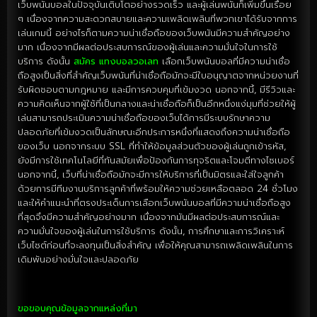
เว็บพนันบอลในปัจจุบันเติบโตอย่างรวดเร็ว และผู้เล่นพนันก็เพิ่มขึ้นเรื่อย
ๆ เนื่องจากความสะดวกสบายและความเพลิดเพลินที่พวกเขาได้รับจากการ
เล่นเกมนี้ อย่างไรก็ตามความน่าเชื่อถือของเว็บพนันมีความสำคัญอย่าง
มาก เนื่องจากมีผลต่อประสบการณ์ของผู้เล่นและความมั่นใจในการใช้
บริการ ดังนั้น
สมัคร แทงบอลวอเลท
เลือกเว็บพนันบอลที่มีความน่าเชื่อ
ถือสูงเป็นสิ่งที่สำคัญเว็บพนันที่น่าเชื่อถือมักจะมีใบอนุญาตจากหน่วยงานที่
รับผิดชอบตามกฎหมาย และมีการควบคุมที่เข้มงวด นอกจากนี้, มีรีวิวและ
ความคิดเห็นจากผู้ใช้ที่เป็นกลางและน่าเชื่อถือก็เป็นอีกหนึ่งแง่มุมที่ช่วยให้ผู้
เล่นสามารถประเมินความน่าเชื่อถือของเว็บได้การมีระบบรักษาความ
ปลอดภัยที่เข้มงวดเป็นลักษณะอีกประการหนึ่งที่แสดงถึงความน่าเชื่อถือ
ของเว็บ นอกจากระบบ SSL ที่ทำให้ข้อมูลส่วนตัวของผู้เล่นถูกเข้ารหัส,
ยังมีการใช้เทคโนโลยีที่ทันสมัยเพื่อป้องกันการทุจริตและโจมตีทางไซเบอร์
นอกจากนี้, เว็บที่น่าเชื่อถือมักจะมีการให้บริการที่เป็นมิตรและใส่ใจลูกค้า
ด้วยการมีทีมงานบริการลูกค้าที่พร้อมให้ความช่วยเหลือตลอด 24 ชั่วโมง
และให้คำแนะนำที่ตรงประเด็นการเลือกเว็บพนันบอลที่มีความน่าเชื่อถือสูง
ที่สุดจึงมีความสำคัญอย่างมาก เนื่องจากมันมีผลต่อประสบการณ์และ
ความมั่นใจของผู้เล่นในการใช้บริการ ดังนั้น, การศึกษาและการวิเคราะห์
เว็บไซต์ก่อนที่จะลงทุนเป็นสิ่งสำคัญ เพื่อให้คุณสามารถเพลิดเพลินในการ
เดิมพันอย่างมั่นใจและปลอดภัย
ขอขอบคุณข้อมูลจากแหล่งที่มา