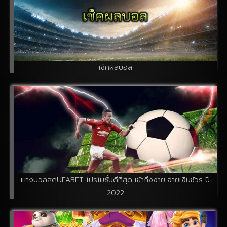
เช็คผลบอล
แทงบอลสดUFABET โปรโมชั่นดีที่สุด เข้าถึงง่าย จ่ายเงินชัวร์ ปี
2022