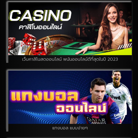
เว็บคาสิโนสดออนไลน์ พนันออนไลน์ดีที่สุดในปี 2023
แทงบอล แบบง่ายๆ