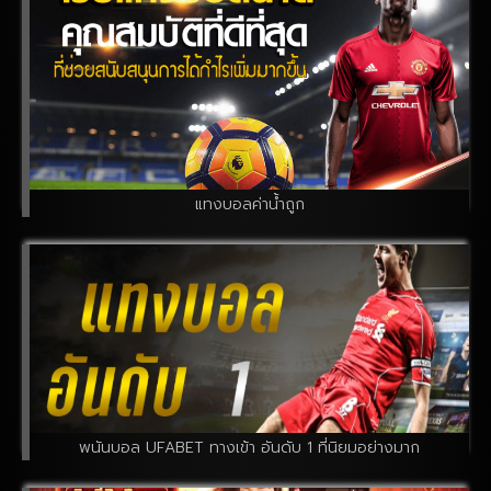
แทงบอลค่าน้ำถูก
พนันบอล UFABET ทางเข้า อันดับ 1 ที่นิยมอย่างมาก