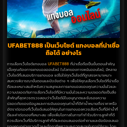
UFABET888 เป็นเว็บไซต์ แทงบอลที่น่าเชื่อ
ถือได้ อย่างไร
การเลือกเว็บไซต์แทงบอล
UFABET888
ที่น่าเชื่อถือเป็นขั้นตอนสำคัญ
เมื่อคุณต้องการแทงบอลออนไลน์ ในโลกของการพนันออนไลน์, มีหลาย
เว็บไซต์ที่เสนอบริการแทงบอล แต่ไม่ใช่ทุกเว็บไซต์ที่ถูกสรรหามาเหมาะ
สมควรพิจารณาขั้นตอนและปัจจัยต่าง ๆ เพื่อให้คุณเลือกเว็บไซต์ที่น่าเชื่อ
ถือและเหมาะสมสำหรับความสนุกและการแทงบอลของคุณความมั่นใจและ
ความปลอดภัยการเลือกเว็บไซต์ที่มีความมั่นใจและความปลอดภัยเป็นสิ่ง
สำคัญที่สุดควรตรวจสอบว่าเว็บไซต์มีใบอนุญาตและรับรองความ
ปลอดภัยของข้อมูลและการเงินของคุณค่าน้ำที่ดีค่าน้ำหมายถึงราคาหรือ
อัตราต่อรองที่เว็บไซต์เสนอให้คุณในการแทงบอลควรเลือกเว็บที่มีค่าน้ำที่
ดีและค่าต่อรองที่เหมาะสม เพื่อเพิ่มโอกาสในการทำกำไรบริการลูกค้าที่ดี
ควรเลือกเว็บที่มีบริการลูกค้าที่ดีและตอบสนองต่อคำถามและข้อข้องเสนอ
ของคุณอย่างรวดเร็วและมืออาชีพความสะดวกสบายในการใช้งาน โดย