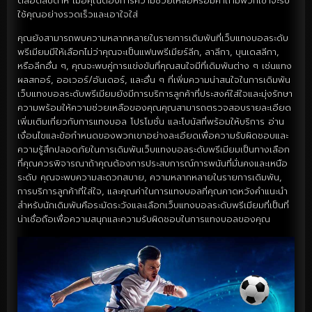
ตลอดสัปดาห์ เมื่อคุณต้องการความช่วยเหลือหรือมีคำถามพวกเขาจะรับ
ใช้คุณอย่างรวดเร็วและเอาใจใส่
คุณยังสามารถพบความหลากหลายในรายการเดิมพันที่เว็บแทงบอลระดับ
พรีเมียมมีให้เลือกไม่ว่าคุณจะเป็นแฟนพรีเมียร์ลีก, ลาลีกา, บุนเดสลีกา,
หรือลีกอื่น ๆ, คุณจะพบคู่การแข่งขันที่คุณสนใจมีที่เดิมพันต่าง ๆ เช่นแทง
ผลสกอร์, ออเวอร์/อันเดอร์, และอื่น ๆ ที่เพิ่มความน่าสนใจในการเดิมพัน
เว็บแทงบอลระดับพรีเมียมยังมีการบริการลูกค้าที่ประสงค์ใส่ใจและมุ่งรักษา
ความพร้อมให้ความช่วยเหลือของคุณคุณสามารถตรวจสอบรายละเอียด
เพิ่มเติมเกี่ยวกับการแทงบอล โปรโมชั่น และโบนัสที่พร้อมให้บริการ อ่าน
เงื่อนไขและข้อกำหนดของพวกเขาอย่างละเอียดเพื่อความรับผิดชอบและ
ความรู้สึกปลอดภัยในการเดิมพันเว็บแทงบอลระดับพรีเมียมเป็นทางเลือก
ที่คุณควรพิจารณาถ้าคุณต้องการประสบการณ์การพนันที่มั่นคงและเหนือ
ระดับ คุณจะพบความสะดวกสบาย, ความหลากหลายในรายการเดิมพัน,
การบริการลูกค้าที่ใส่ใจ, และคุณค่าในการแทงบอลที่คุณคาดหวังคำแนะนำ
สำหรับนักเดิมพันคือระมัดระวังและเลือกเว็บแทงบอลระดับพรีเมียมที่เป็นที่
น่าเชื่อถือเพื่อความสนุกและความรับผิดชอบในการแทงบอลของคุณ