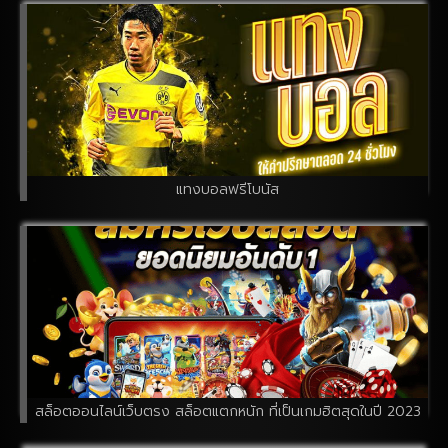
แทงบอลฟรีโบนัส
สล็อตออนไลน์เว็บตรง สล็อตแตกหนัก ที่เป็นเกมฮิตสุดในปี 2023