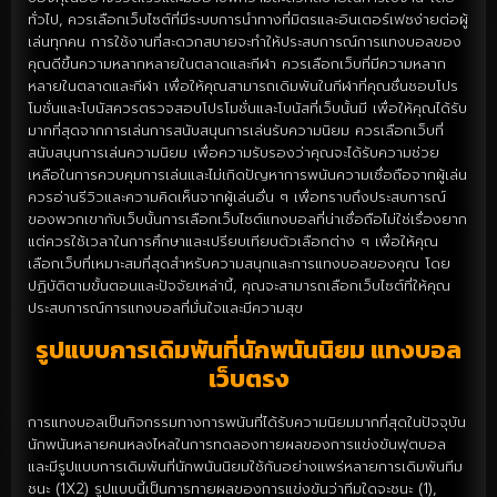
ทั่วไป, ควรเลือกเว็บไซต์ที่มีระบบการนำทางที่มิตรและอินเตอร์เฟซง่ายต่อผู้
เล่นทุกคน การใช้งานที่สะดวกสบายจะทำให้ประสบการณ์การแทงบอลของ
คุณดีขึ้นความหลากหลายในตลาดและกีฬา ควรเลือกเว็บที่มีความหลาก
หลายในตลาดและกีฬา เพื่อให้คุณสามารถเดิมพันในกีฬาที่คุณชื่นชอบโปร
โมชั่นและโบนัสควรตรวจสอบโปรโมชั่นและโบนัสที่เว็บนั้นมี เพื่อให้คุณได้รับ
มากที่สุดจากการเล่นการสนับสนุนการเล่นรับความนิยม ควรเลือกเว็บที่
สนับสนุนการเล่นความนิยม เพื่อความรับรองว่าคุณจะได้รับความช่วย
เหลือในการควบคุมการเล่นและไม่เกิดปัญหาการพนันความเชื่อถือจากผู้เล่น
ควรอ่านรีวิวและความคิดเห็นจากผู้เล่นอื่น ๆ เพื่อทราบถึงประสบการณ์
ของพวกเขากับเว็บนั้นการเลือกเว็บไซต์แทงบอลที่น่าเชื่อถือไม่ใช่เรื่องยาก
แต่ควรใช้เวลาในการศึกษาและเปรียบเทียบตัวเลือกต่าง ๆ เพื่อให้คุณ
เลือกเว็บที่เหมาะสมที่สุดสำหรับความสนุกและการแทงบอลของคุณ โดย
ปฏิบัติตามขั้นตอนและปัจจัยเหล่านี้, คุณจะสามารถเลือกเว็บไซต์ที่ให้คุณ
ประสบการณ์การแทงบอลที่มั่นใจและมีความสุข
รูปแบบการเดิมพันที่นักพนันนิยม แทงบอล
เว็บตรง
การแทงบอลเป็นกิจกรรมทางการพนันที่ได้รับความนิยมมากที่สุดในปัจจุบัน
นักพนันหลายคนหลงไหลในการทดลองทายผลของการแข่งขันฟุตบอล
และมีรูปแบบการเดิมพันที่นักพนันนิยมใช้กันอย่างแพร่หลายการเดิมพันทีม
ชนะ (1X2) รูปแบบนี้เป็นการทายผลของการแข่งขันว่าทีมใดจะชนะ (1),