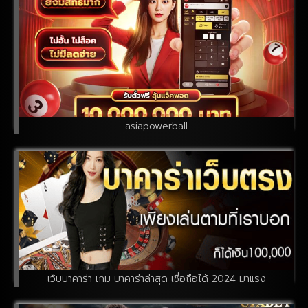
asiapowerball
เว็บบาคาร่า เกม บาคาร่าล่าสุด เชื่อถือได้ 2024 มาแรง