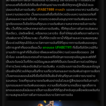
สบายและโอกาสในการชนะเงินรางวัลใหญ่ อย่างไรก็ตาม การเลือกเว็บ
แทงบอลที่เชื่อถือได้เป็นสิ่งสำคัญอย่างมากเพื่อให้ทุกคนรู้สึกมั่นใจและ
ปลอดภัยในการเดิมพัน
UFABET888 ทางเข้า
ของพวกเขาความเชื่อถือ
และความปลอดภัย เว็บแทงบอลที่เชื่อถือได้ควรมีระบบความปลอดภัยที่
มั่นคงและความน่าเชื่อถือ ควรตรวจสอบใบอนุญาตการเดิมพันและความ
ถูกต้องของเว็บไซต์ก่อนที่คุณจะวางเดิมพันความหลากหลายในการเดิม
พัน เว็บที่ดีควรมีหลากหลายในการเดิมพัน, ที่ให้คุณโอกาสในการเล่นแบบ
ทีมเดียว, มัลติเพล็กซ์, หรือแทงเวลาจริง ซึ่งทำให้คุณมีเสถียรภาพในการ
เดิมพันราคาน้ำที่เหมาะสม เว็บที่ดีควรมีราคาน้ำที่คุ้มค่าและความสมเหตุสม
ซึ่งจะช่วยให้คุณได้รับรางวัลทางการเงินที่ดีที่สุดจากการเดิมพันของคุณ
บริการลูกค้าที่ยอดเยี่ยมเว็บ
แทงบอล UFABET911
ที่เชื่อถือได้ควรมีทีม
งานบริการลูกค้าที่เป็นมืออาชีพและพร้อมให้ความช่วยเหลือตลอด 24
ชั่วโมง และพร้อมจะตอบคำถามและแก้ไขปัญหาของคุณข้อมูลและสถิติที่
เป็นประโยชน์เว็บที่ดีควรมีข้อมูลและสถิติที่เป็นประโยชน์ในการช่วยให้คุณ
ทำการวิเคราะห์และตัดสินใจการเดิมพัน. ควรมีระบบการแจ้งเตือนและข้อมูล
เรียลไทม์ที่ช่วยให้คุณเป็นที่ทราบเกี่ยวกับเกมและการเดิมพันล่าสุดการเลือก
เว็บแทงบอลออนไลน์ที่เชื่อถือได้เป็นสิ่งสำคัญที่คุณควรพิจารณาอย่าง
รอบคอบ โดยที่คุณสามารถเดิมพันอย่างมั่นใจและรู้สึกปลอดภัยในการทำ
ธุรกรรมและการเดิมพันของคุณ ความเชื่อถือมีค่ามากเมื่อเราพูดถึงการ
แทงบอลออนไลน์และเราเป็นทางเลือกที่ดีที่สุดสำหรับคุณเพื่อพลิดเพลินกับ
ความสนุกและโอกาสในการชนะเงินรางวัลทางการเงิน