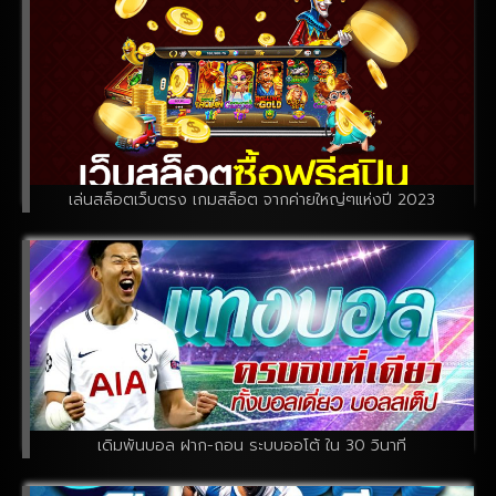
เล่นสล็อตเว็บตรง เกมสล็อต จากค่ายใหญ่ๆแห่งปี 2023
เดิมพันบอล ฝาก-ถอน ระบบออโต้ ใน 30 วินาที