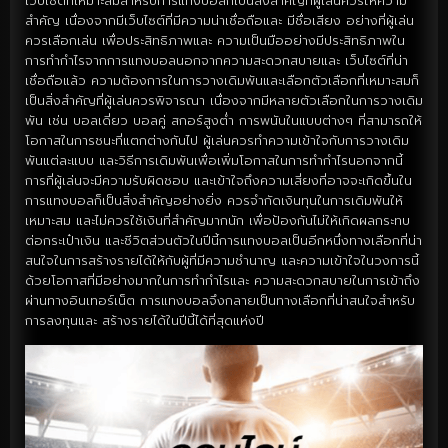
เว็บไซต์ที่เหมาะสมสำหรับการแทงบอลก็เป็นสิ่งสำคัญที่ผู้เล่นควรให้ความ
สำคัญ เนื่องจากมีเว็บไซต์ที่มีความน่าเชื่อถือและ มีชื่อเสียง อย่างที่ผู้เล่น
ควรเลือกเล่น เพื่อประสิทธิภาพและ ความเป็นมืออย่างมีประสิทธิภาพใน
การทำกำไรจากการแทงบอลนอกจากความสะดวกสบายและ เว็บไซต์ที่น่า
เชื่อถือแล้ว ความต้องการในการวางเดิมพันและเลือกตัวเลือกที่เหมาะสมก็
เป็นสิ่งสำคัญที่ผู้เล่นควรพิจารณา เนื่องจากมีหลายตัวเลือกในการวางเดิม
พัน เช่น บอลเดี่ยว บอลคู่ สกอร์สูงต่ำ การพนันในแบบต่างๆ ที่สามารถให้
โอกาสในการชนะที่แตกต่างกันไป ผู้เล่นควรทำความเข้าใจกับการวางเดิม
พันแต่ละแบบ และวิธีการเดิมพันเพื่อเพิ่มโอกาสในการทำกำไรนอกจากนี้
การที่ผู้เล่นจะมีความรับผิดชอบ และเข้าใจถึงความเสี่ยงที่อาจจะเกิดขึ้นใน
การแทงบอลก็เป็นสิ่งสำคัญอย่างยิ่ง ควรจำกัดเงินทุนในการเดิมพันให้
เหมาะสม และไม่ควรใช้เงินที่สำคัญมากนัก เพื่อป้องกันไม่ให้เกิดผลกระทบ
ต่อกระเป๋าเงิน และชีวิตส่วนตัวในปีนี้การแทงบอลเป็นอีกหนึ่งทางเลือกที่น่า
สนใจในการสร้างรายได้ให้กับผู้ที่มีความชำนาญ และความเข้าใจในวงการนี้
ด้วยโอกาสที่มีอย่างมากในการทำกำไรและ ความสะดวกสบายในการเข้าถึง
ผ่านทางอินเทอร์เน็ต การแทงบอลจึงกลายเป็นทางเลือกที่น่าสนใจสำหรับ
การลงทุนและ สร้างรายได้ในปีนี้ได้ที่สุดแห่งปี