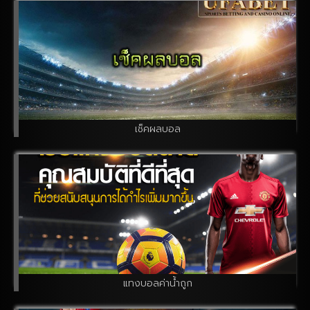
เช็คผลบอล
แทงบอลค่าน้ำถูก