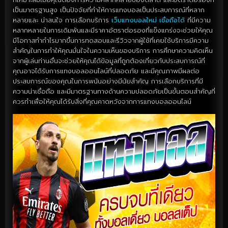
เป็นมาตรฐานสูง เป็นปัจจัยที่ทำให้การแทงบอลเป็นประสบการณ์ที่หลาก
หลายและ น่าสนใจ การเลือกบริการ
เว็บแทงบอลใหม่ เชื่อถือได้
ที่มีความ
หลากหลายในการเดิมพันและมีราคาอัตราต่อรองที่แข็งแกร่งจะช่วยให้คุณ
มีโอกาสทำกำไรมากขึ้นการทดสอบและรีวิวจากผู้ใช้ที่เคยใช้บริการมีความ
สำคัญในการทำให้คุณมั่นใจในความเห็นของบริการ การศึกษาความคิดเห็น
จากผู้เล่นท่านอื่นจะช่วยให้คุณได้ข้อมูลที่ถูกต้องเกี่ยวกับประสบการณ์ที่
คุณอาจได้รับการแทงบอลออนไลน์ที่ปลอดภัย และมีคุณภาพมีผลต่อ
ประสบการณ์ของคุณในการพนันอย่างมีนัยสำคัญ การเลือกบริการที่มี
ความน่าเชื่อถือ และมีมาตรฐานทางด้านความปลอดภัยเป็นขั้นตอนสำคัญที่
ควรทำเพื่อให้คุณได้รับสิ่งที่คุณคาดหวังจากการแทงบอลออนไลน์